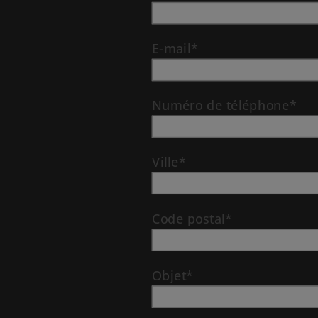
E-mail*
Numéro de téléphone*
Ville*
Code postal*
Objet*