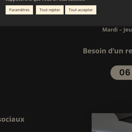
Paramètres
Tout rejeter
Tout accepter
Ouvert Merc
10H – 
Mardi – Je
Besoin d’un r
06
sociaux